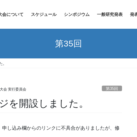
大会について
スケジュール
シンポジウム
一般研究発表
発
第35回
た。
第35回
回大会 実行委員会
ージを開設しました。
。申し込み欄からのリンクに不具合がありましたが、修