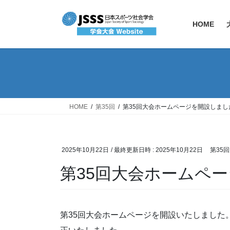
コ
ナ
ン
ビ
HOME
テ
ゲ
ン
ー
ツ
シ
へ
ョ
ス
ン
キ
に
ッ
移
HOME
第35回
第35回大会ホームページを開設しまし
プ
動
2025年10月22日
/ 最終更新日時 :
2025年10月22日
第35
第35回大会ホームペ
第35回大会ホームページを開設いたしました